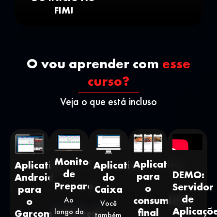
FIM!
O vou aprender com
esse
curso?
Veja o que está incluso
Monitor
Aplicativo
Aplicativo
Aplicativo
de
DEMO:
para
Android
do
Preparo
Servidor
o
para
Caixa
de
consumidor
Ao
o
Você
Aplicaçõ
final
longo do
Garçom/Atentente
também