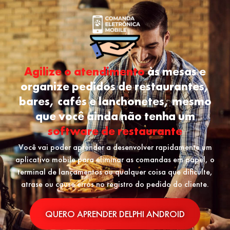
Agilize o atendimento
às mesas e
organize pedidos de restaurantes,
bares, cafés e lanchonetes, mesmo
que você ainda não tenha um
software de restaurante
Você vai poder aprender a desenvolver rapidamente um
aplicativo mobile para eliminar as comandas em papel, o
terminal de lançamentos ou qualquer coisa que dificulte,
atrase ou cause erros no registro do pedido do cliente.
QUERO APRENDER DELPHI ANDROID