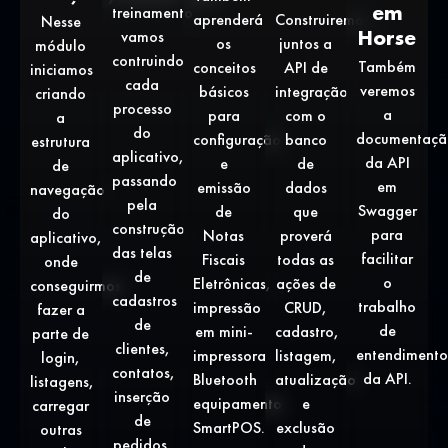
em
treinamento
Construiremos
aprenderá
Nesse
Horse
vamos
juntos a
os
módulo
contruindo
Também
API de
conceitos
iniciamos
cada
veremos
integração
básicos
criando
processo
a
com o
para
a
do
documentaç
banco
configuração
estrutura
aplicativo,
da API
de
e
de
passando
em
dados
emissão
navegação
pela
Swagger
que
de
do
construção
para
proverá
Notas
aplicativo,
das telas
facilitar
todas as
Fiscais
onde
de
o
ações de
Eletrônicas,
conseguirmos
cadastros
trabalho
CRUD,
impressão
fazer a
de
de
cadastro,
em mini-
parte de
clientes,
entendiment
listagem,
impressora
login,
contatos,
da API.
atualização
Bluetooth
listagens,
inserção
e
equipamento
carregar
de
exclusão
SmartPOS.
outras
pedidos,