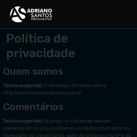
Política de
privacidade
Quem somos
Texto sugerido:
O endereço do nosso site é:
http://adrianosantostreina.com.br.
Comentários
Texto sugerido:
Quando os visitantes deixam
comentários no site, coletamos os dados mostrados no
formulário de comentários, além do endereço de IP e de