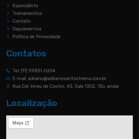
Especialista
Treinamentos
Contato
Depoimentos
Política de Privacidade
Contatos
Tel: (11) 9.9831-0204
E-mail: adriano@adrianosantostreina.com.br
Rua Cel. Irineu de Castro, 43, Sala 1302, 13o. andar
Localização