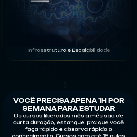
Infraestrutura e Escalabilidade
5
VOCÊ PRECISA APENA 1H POR
7
SEMANA PARA ESTUDAR
6
Os cursos liberados mês a mês são de
3
curta duração, estanque, pra que você
faça rápido e absorva rápido o
conhecimento. Cursos com até 15 aulas