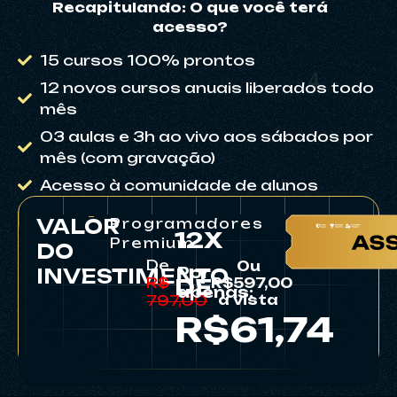
Recapitulando: O que você terá
acesso?
2
15 cursos 100% prontos
12 novos cursos anuais liberados todo
mês
03 aulas e 3h ao vivo aos sábados por
mês (com gravação)
5
Acesso à comunidade de alunos
VALOR
Programadores
12X
Premium
DO
5
De
Ou
Por
INVESTIMENTO
R$
DE
R$597,00
apenas:
à vista
797,00
R$61,74