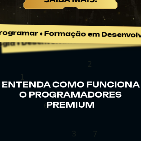
3
 ♦ Carreira em Tecnologia ♦ Desen
8
♦ Formação em Desenvolvimento Web
8
2
1
ENTENDA COMO FUNCIONA
O PROGRAMADORES
PREMIUM
6