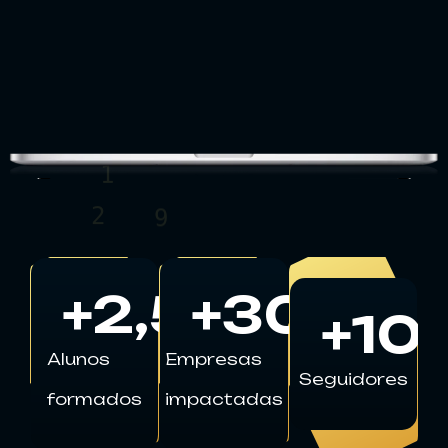
1
+
2,500
+
300
1
+
10
Alunos
Empresas
Seguidores
formados
impactadas