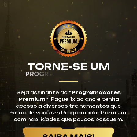
2
4
T
O
R
N
E
-
S
E
U
M
P
R
O
G
R
A
M
A
D
O
R
P
R
E
Seja assinante do
“Programadores
Premium”
. Pague 1x ao ano e tenha
acesso a diversos treinamentos que
farão de você um Programador Premium,
com habilidades que poucos possuem.