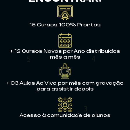
15 Cursos 100% Prontos
+ 12 Cursos Novos por Ano distribuídos
mês a mês
+ 03 Aulas Ao Vivo por mês com gravação
para assistir depois
4
2
Acesso à comunidade de alunos
7