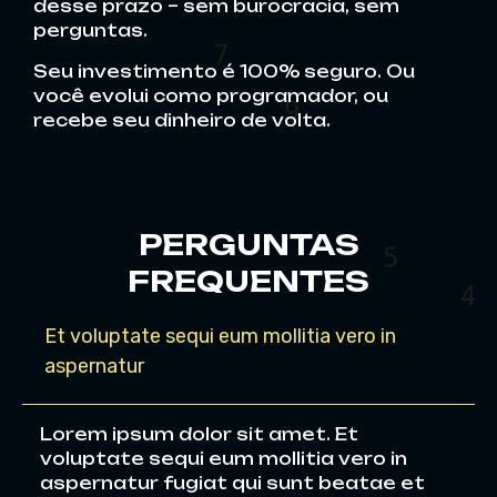
desse prazo – sem burocracia, sem
2
perguntas.
7
8
Seu investimento é 100% seguro. Ou
você evolui como programador, ou
recebe seu dinheiro de volta.
PERGUNTAS
FREQUENTES
5
Et voluptate sequi eum mollitia vero in
aspernatur
8
Lorem ipsum dolor sit amet. Et
voluptate sequi eum mollitia vero in
aspernatur fugiat qui sunt beatae et