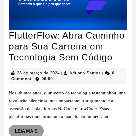
FlutterFlow: Abra Caminho
para Sua Carreira em
Flutt
Tecnologia Sem Código
Abra
28
Adriano
28 de março de 2024
Adriano Santos
0
|
|
Cami
de
Santos
Comment
06:00
|
março
para
de
Nos últimos anos, o universo da tecnologia testemunhou uma
2024
Sua
revolução silenciosa, mas impactante: o surgimento e a
ascensão das plataformas NoCode e LowCode. Estas
Carre
plataformas transformaram a maneira como pensamos
em
LEIA
LEIA MAIS
Tecno