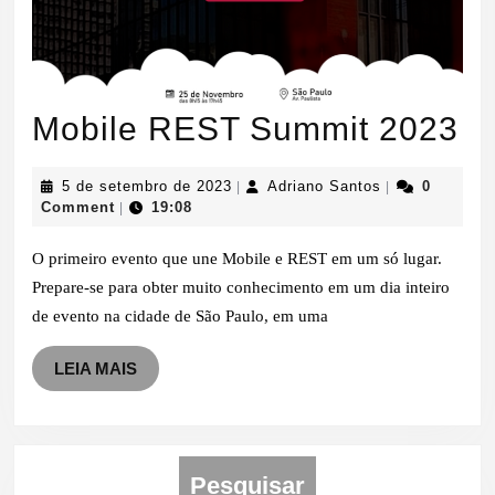
Mo
Mobile REST Summit 2023
R
5
Adriano
5 de setembro de 2023
Adriano Santos
0
|
|
S
de
Santos
Comment
19:08
|
setembro
2
de
O primeiro evento que une Mobile e REST em um só lugar.
2023
Prepare-se para obter muito conhecimento em um dia inteiro
de evento na cidade de São Paulo, em uma
LEIA
LEIA MAIS
MAIS
Pesquisar