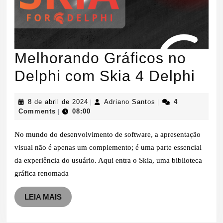
Melhorando Gráficos no
Mel
Delphi com Skia 4 Delphi
Grá
8
Adriano
8 de abril de 2024
Adriano Santos
4
|
|
no
de
Santos
Comments
08:00
|
abril
Del
de
No mundo do desenvolvimento de software, a apresentação
2024
co
visual não é apenas um complemento; é uma parte essencial
da experiência do usuário. Aqui entra o Skia, uma biblioteca
Ski
gráfica renomada
4
LEIA
LEIA MAIS
Del
MAIS