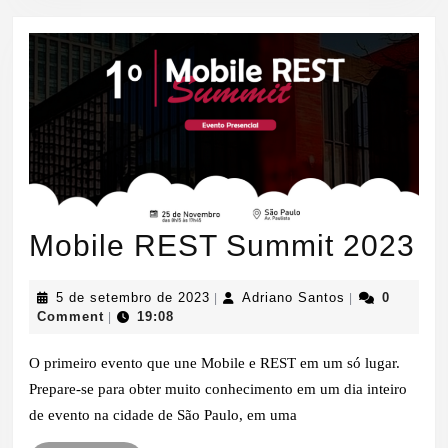
Mo
Mobile REST Summit 2023
R
5
Adriano
5 de setembro de 2023
Adriano Santos
0
|
|
S
de
Santos
Comment
19:08
|
setembro
2
de
O primeiro evento que une Mobile e REST em um só lugar.
2023
Prepare-se para obter muito conhecimento em um dia inteiro
de evento na cidade de São Paulo, em uma