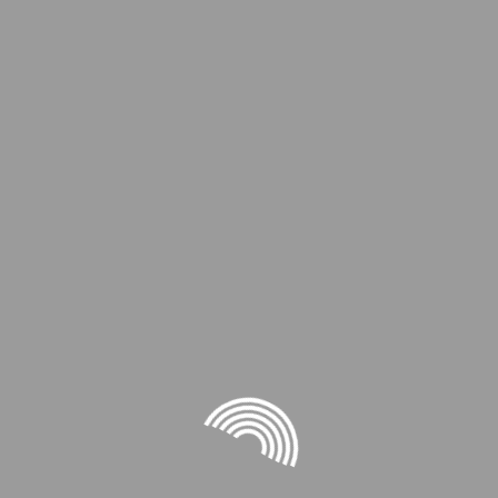
A
C
D
J
A
E
A
C
D
A
C
D