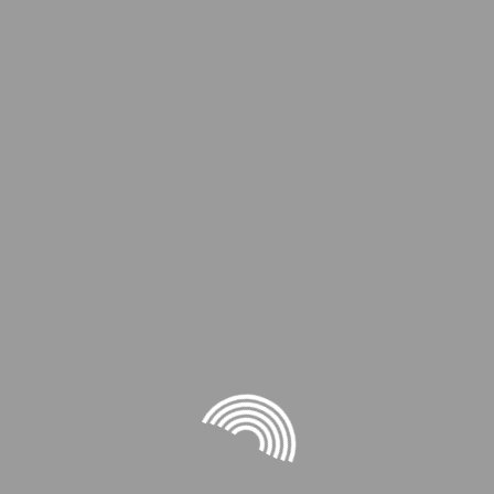
A
C
D
J
A
E
A
C
D
A
C
D