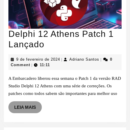
Delphi 12 Athens Patch 1
Delphi
Lançado
12
9
Adriano
9 de fevereiro de 2024
Adriano Santos
0
|
|
Athens
de
Santos
Comment
11:11
|
fevereiro
Patch
de
A Embarcadero liberou essa semana o Patch 1 da versão RAD
2024
1
Studio Delphi 12 Athens com uma série de correções. Os
patches como todos sabem são importantes para melhor uso
Lançado
LEIA
LEIA MAIS
MAIS