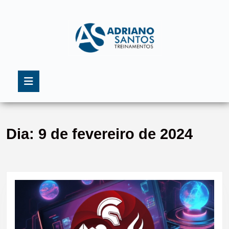
Skip
to
content
Skip
to
content
Open
Button
Dia:
9 de fevereiro de 2024