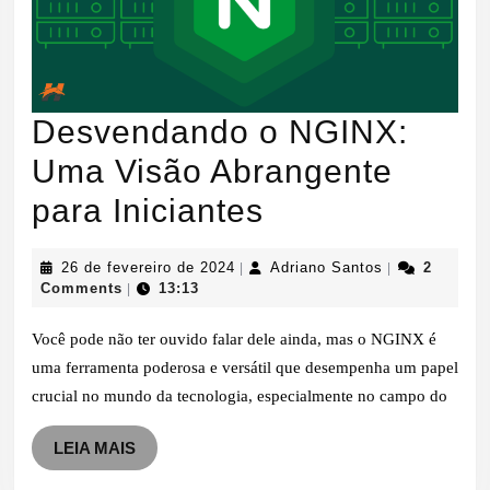
Desvendando o NGINX:
Uma Visão Abrangente
Desvendando
para Iniciantes
o
26
Adriano
26 de fevereiro de 2024
Adriano Santos
2
|
|
NGINX:
de
Santos
Comments
13:13
|
fevereiro
Uma
de
Você pode não ter ouvido falar dele ainda, mas o NGINX é
2024
Visão
uma ferramenta poderosa e versátil que desempenha um papel
crucial no mundo da tecnologia, especialmente no campo do
Abrangente
para
LEIA
LEIA MAIS
MAIS
Iniciantes