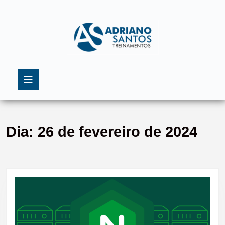
Skip
to
content
Skip
to
content
Open
Button
Dia:
26 de fevereiro de 2024